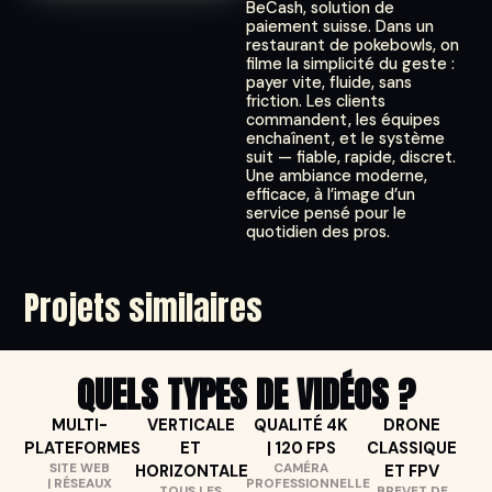
BeCash, solution de
paiement suisse. Dans un
restaurant de pokebowls, on
filme la simplicité du geste :
payer vite, fluide, sans
friction. Les clients
commandent, les équipes
enchaînent, et le système
suit — fiable, rapide, discret.
Une ambiance moderne,
efficace, à l’image d’un
service pensé pour le
quotidien des pros.
Projets similaires
QUELS TYPES DE VIDÉOS ?
MULTI-
VERTICALE
QUALITÉ 4K
DRONE
PLATEFORMES
ET
| 120 FPS
CLASSIQUE
SITE WEB
CAMÉRA
HORIZONTALE
ET FPV
| RÉSEAUX
PROFESSIONNELLE
TOUS LES
BREVET DE